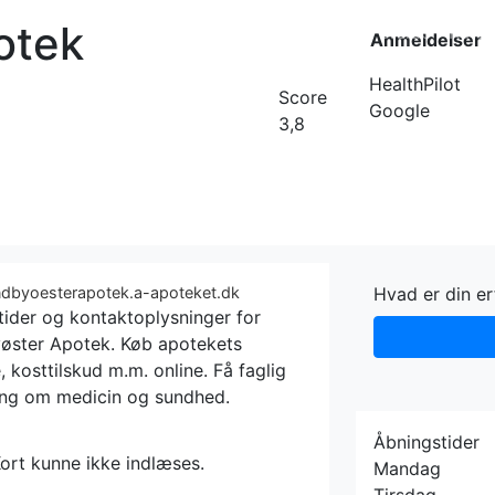
otek
Forside
Kateg
Anmeldelser
HealthPilot
Score
Google
3,8
ndbyoesterapotek.a-apoteket.dk
Hvad er din e
tider og kontaktoplysninger for
øster Apotek. Køb apotekets
, kosttilskud m.m. online. Få faglig
ing om medicin og sundhed.
Åbningstider
ort kunne ikke indlæses.
Mandag