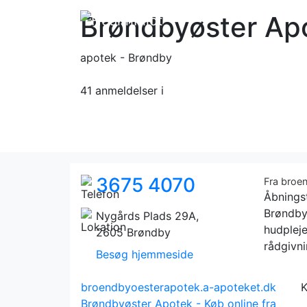
Brøndbyøster Ap
apotek - Brøndby
41 anmeldelser
i
3675 4070
Fra broe
Åbnings
Brøndby
Nygårds Plads 29A,
hudpleje
2605 Brøndby
rådgivn
Besøg hjemmeside
broendbyoesterapotek.a-apoteket.dk
K
Brøndbyøster Apotek - Køb online fra