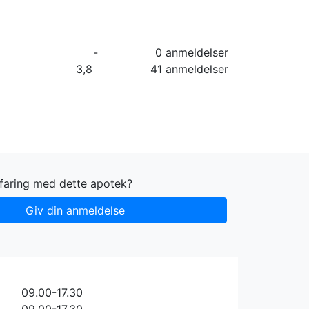
orier
Info
Log ind
Virksomhed
-
0 anmeldelser
3,8
41 anmeldelser
rfaring med dette apotek?
Giv din anmeldelse
09.00-17.30