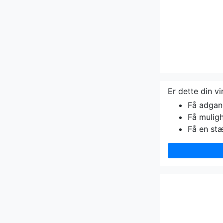
Er dette din v
Få adgang 
Få muligh
Få en st