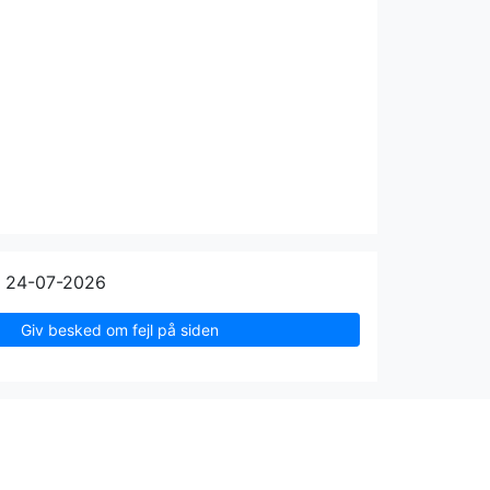
n 24-07-2026
Giv besked om fejl på siden