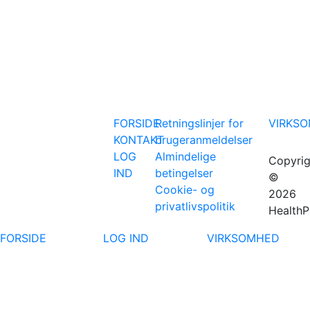
FORSIDE
Retningslinjer for
VIRKS
KONTAKT
brugeranmeldelser
LOG
Almindelige
Copyrig
IND
betingelser
©
Cookie- og
2026
privatlivspolitik
HealthP
FORSIDE
LOG IND
VIRKSOMHED