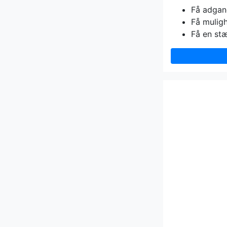
Få adgang 
Få muligh
Få en st