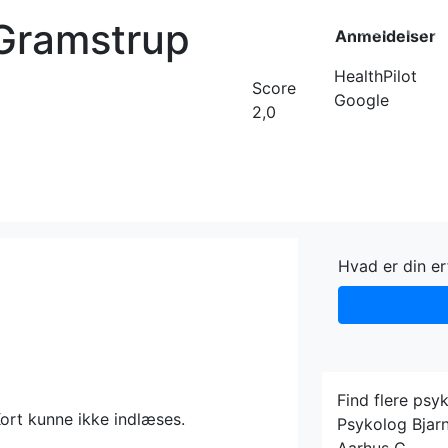
 Gramstrup
Forside
Kateg
Anmeldelser
HealthPilot
Score
Google
2,0
Hvad er din e
Find flere psy
ort kunne ikke indlæses.
Psykolog Bjar