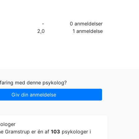
orier
Info
Log ind
Virksomhed
-
0 anmeldelser
2,0
1 anmeldelse
rfaring med denne psykolog?
Giv din anmeldelse
kologer
ne Gramstrup er én af
103
psykologer i