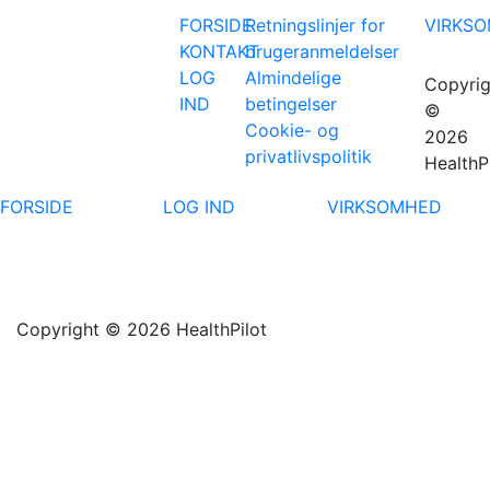
FORSIDE
Retningslinjer for
VIRKS
KONTAKT
brugeranmeldelser
LOG
Almindelige
Copyrig
IND
betingelser
©
Cookie- og
2026
privatlivspolitik
HealthP
FORSIDE
LOG IND
VIRKSOMHED
Copyright © 2026 HealthPilot