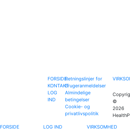
FORSIDE
Retningslinjer for
VIRKS
KONTAKT
brugeranmeldelser
LOG
Almindelige
Copyrig
IND
betingelser
©
Cookie- og
2026
privatlivspolitik
HealthP
FORSIDE
LOG IND
VIRKSOMHED