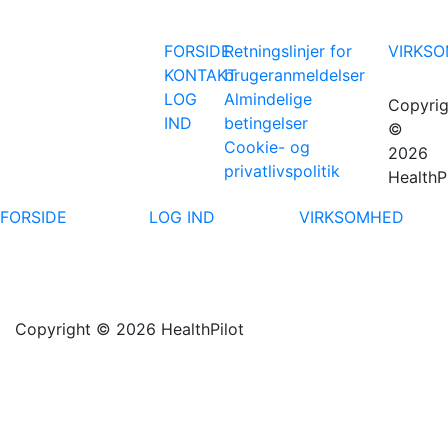
FORSIDE
Retningslinjer for
VIRKS
KONTAKT
brugeranmeldelser
LOG
Almindelige
Copyrig
IND
betingelser
©
Cookie- og
2026
privatlivspolitik
HealthP
FORSIDE
LOG IND
VIRKSOMHED
Copyright © 2026 HealthPilot