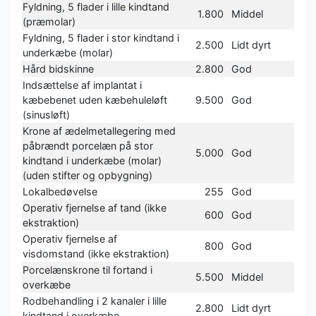
Fyldning, 5 flader i lille kindtand
1.800
Middel
(præmolar)
Fyldning, 5 flader i stor kindtand i
2.500
Lidt dyrt
underkæbe (molar)
Hård bidskinne
2.800
God
Indsættelse af implantat i
kæbebenet uden kæbehuleløft
9.500
God
(sinusløft)
Krone af ædelmetallegering med
påbrændt porcelæn på stor
5.000
God
kindtand i underkæbe (molar)
(uden stifter og opbygning)
Lokalbedøvelse
255
God
Operativ fjernelse af tand (ikke
600
God
ekstraktion)
Operativ fjernelse af
800
God
visdomstand (ikke ekstraktion)
Porcelænskrone til fortand i
5.500
Middel
overkæbe
Rodbehandling i 2 kanaler i lille
2.800
Lidt dyrt
kindtand i overkæbe