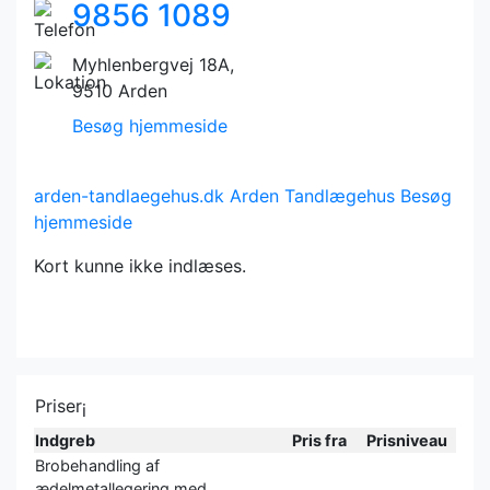
9856 1089
Myhlenbergvej 18A,
9510 Arden
Besøg hjemmeside
arden-tandlaegehus.dk
Arden Tandlægehus
Besøg
hjemmeside
Kort kunne ikke indlæses.
Priser
i
Indgreb
Pris fra
Prisniveau
Brobehandling af
ædelmetallegering med