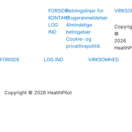
FORSIDE
Retningslinjer for
VIRKS
KONTAKT
brugeranmeldelser
LOG
Almindelige
Copyrig
IND
betingelser
©
Cookie- og
2026
privatlivspolitik
HealthP
FORSIDE
LOG IND
VIRKSOMHED
Copyright © 2026 HealthPilot