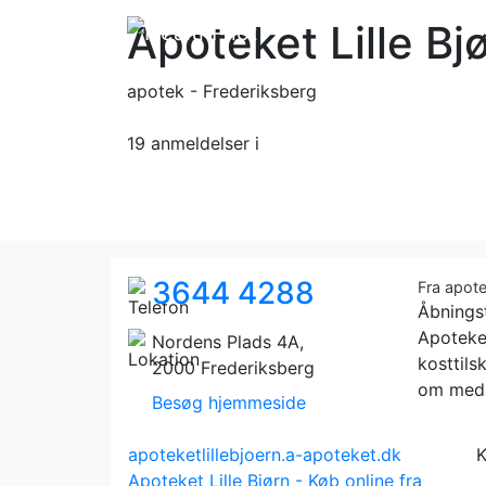
Apoteket Lille Bj
apotek - Frederiksberg
19 anmeldelser
i
3644 4288
Fra apote
Åbnings
Apoteket
Nordens Plads 4A,
kosttils
2000 Frederiksberg
om medi
Besøg hjemmeside
apoteketlillebjoern.a-apoteket.dk
K
Apoteket Lille Bjørn - Køb online fra