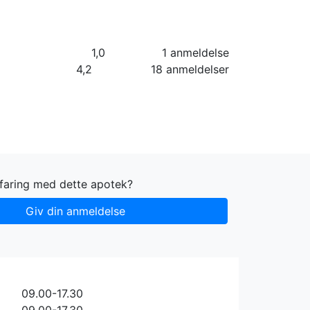
orier
Info
Log ind
Virksomhed
1,0
1 anmeldelse
4,2
18 anmeldelser
rfaring med dette apotek?
Giv din anmeldelse
09.00-17.30