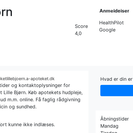
ørn
Forside
Kateg
Anmeldelser
HealthPilot
Score
Google
4,0
ketlillebjoern.a-apoteket.dk
Hvad er din e
tider og kontaktoplysninger for
 Lille Bjørn. Køb apotekets hudpleje,
kud m.m. online. Få faglig rådgivning
cin og sundhed.
Åbningstider
ort kunne ikke indlæses.
Mandag