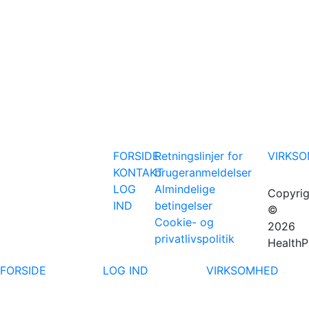
FORSIDE
Retningslinjer for
VIRKS
KONTAKT
brugeranmeldelser
LOG
Almindelige
Copyrig
IND
betingelser
©
Cookie- og
2026
privatlivspolitik
HealthP
FORSIDE
LOG IND
VIRKSOMHED