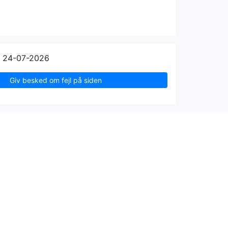
n 24-07-2026
Giv besked om fejl på siden