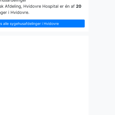
ehusafdelinger
k Afdeling, Hvidovre Hospital er én af
20
ger i Hvidovre.
is alle sygehusafdelinger i Hvidovre