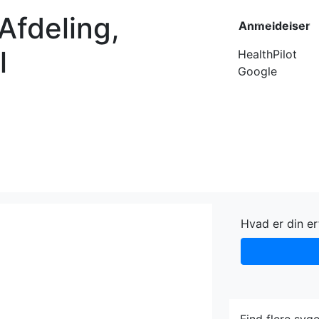
Afdeling,
Forside
Kateg
Anmeldelser
l
HealthPilot
Google
Hvad er din e