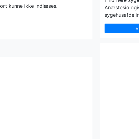
Find flere syg
ort kunne ikke indlæses.
Anæstesiologis
sygehusafdelin
V