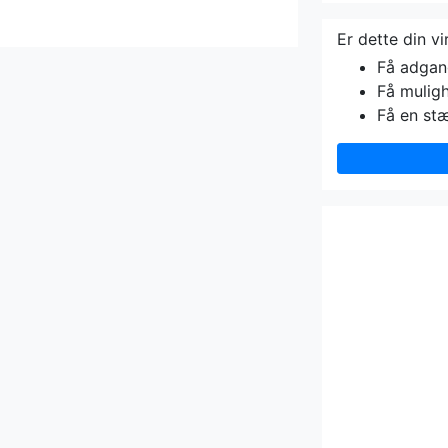
Er dette din v
Få adgang 
Få muligh
Få en st