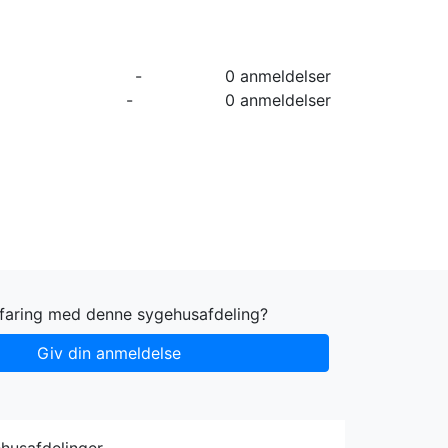
orier
Info
Log ind
Virksomhed
-
0 anmeldelser
-
0 anmeldelser
rfaring med denne sygehusafdeling?
Giv din anmeldelse