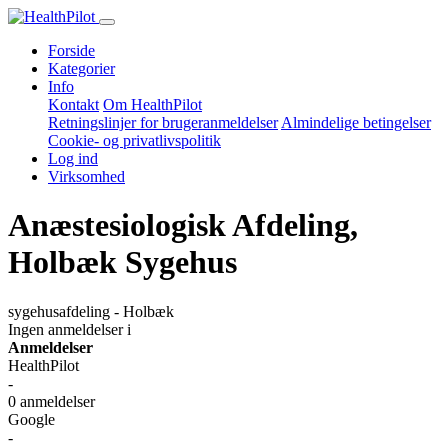
Forside
Kategorier
Info
Kontakt
Om HealthPilot
Retningslinjer for brugeranmeldelser
Almindelige betingelser
Cookie- og privatlivspolitik
Log ind
Virksomhed
Anæstesiologisk Afdeling,
Holbæk Sygehus
sygehusafdeling - Holbæk
Ingen anmeldelser
i
Anmeldelser
HealthPilot
-
0 anmeldelser
Google
-