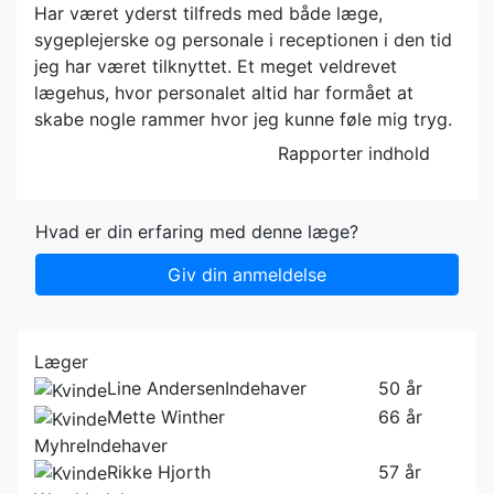
Har været yderst tilfreds med både læge,
sygeplejerske og personale i receptionen i den tid
jeg har været tilknyttet. Et meget veldrevet
lægehus, hvor personalet altid har formået at
skabe nogle rammer hvor jeg kunne føle mig tryg.
Rapporter indhold
Hvad er din erfaring med denne læge?
Giv din anmeldelse
Læger
Line Andersen
Indehaver
50 år
Mette Winther
66 år
Myhre
Indehaver
Rikke Hjorth
57 år