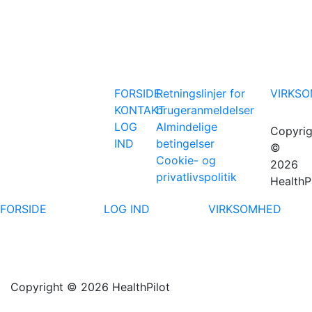
FORSIDE
Retningslinjer for
VIRKS
KONTAKT
brugeranmeldelser
LOG
Almindelige
Copyrig
IND
betingelser
©
Cookie- og
2026
privatlivspolitik
HealthP
FORSIDE
LOG IND
VIRKSOMHED
Copyright © 2026 HealthPilot