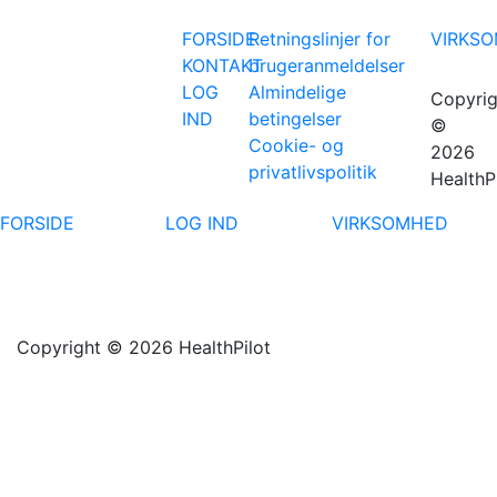
FORSIDE
Retningslinjer for
VIRKS
KONTAKT
brugeranmeldelser
LOG
Almindelige
Copyrig
IND
betingelser
©
Cookie- og
2026
privatlivspolitik
HealthP
FORSIDE
LOG IND
VIRKSOMHED
Copyright © 2026 HealthPilot