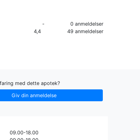
orier
Info
Log ind
Virksomhed
-
0 anmeldelser
4,4
49 anmeldelser
rfaring med dette apotek?
Giv din anmeldelse
09.00-18.00