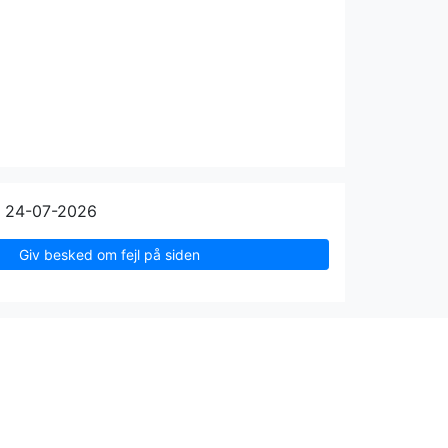
n 24-07-2026
Giv besked om fejl på siden