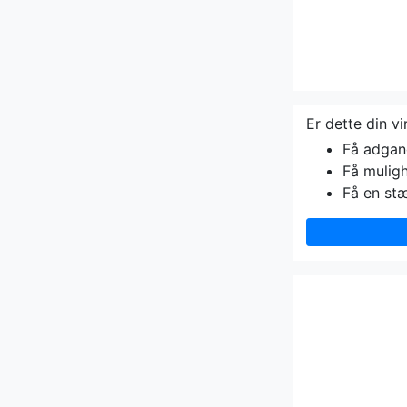
Er dette din v
Få adgang 
Få muligh
Få en st