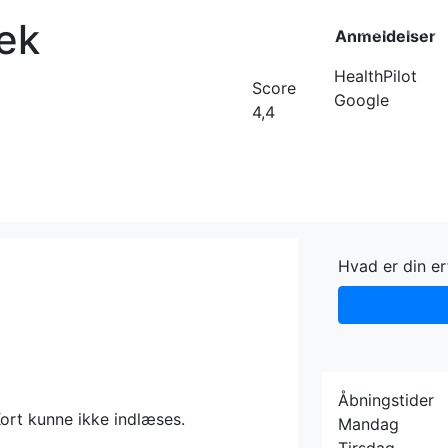
ek
Forside
Kateg
Anmeldelser
HealthPilot
Score
Google
4,4
Hvad er din e
Åbningstider
ort kunne ikke indlæses.
Mandag