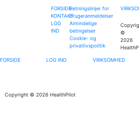
FORSIDE
Retningslinjer for
VIRKS
KONTAKT
brugeranmeldelser
LOG
Almindelige
Copyrig
IND
betingelser
©
Cookie- og
2026
privatlivspolitik
HealthP
FORSIDE
LOG IND
VIRKSOMHED
Copyright © 2026 HealthPilot