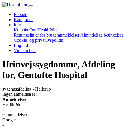
Forside
Kategorier
Info
Kontakt
Om HealthPilot
Retningslinjer for brugeranmeldelser
Almindelige betingelser
Cookie- og privatlivspolitik
Log ind
Virksomhed
Urinvejssygdomme, Afdeling
for, Gentofte Hospital
sygehusafdeling - Hellerup
Ingen anmeldelser
i
Anmeldelser
HealthPilot
-
0 anmeldelser
Google
-