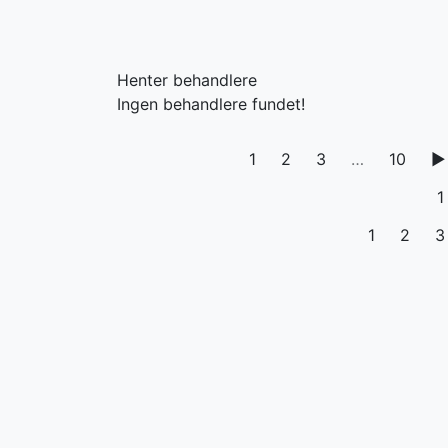
Henter behandlere
Ingen behandlere fundet!
1
2
3
…
10
▶
1
1
2
3