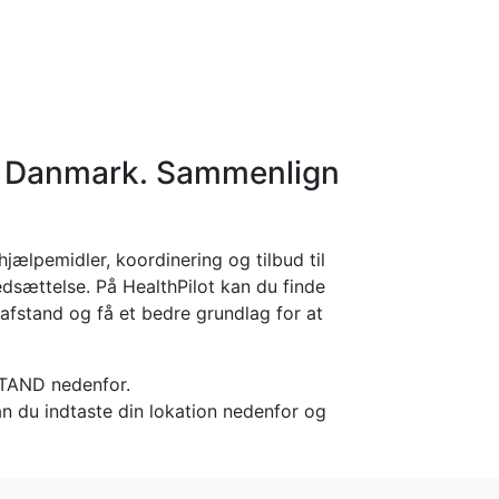
orier
Info
Log ind
Virksomhed
i Danmark. Sammenlign
jælpemidler, koordinering og tilbud til
edsættelse. På HealthPilot kan du finde
afstand og få et bedre grundlag for at
STAND nedenfor.
an du indtaste din lokation nedenfor og