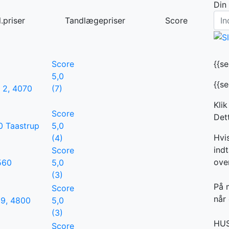
Din
.priser
Tandlægepriser
Score
Score
{{s
5,0
{{s
 2, 4070
(7)
Klik
Score
Dett
0 Taastrup
5,0
Hvi
(4)
indt
Score
ove
560
5,0
(3)
På 
Score
når 
19, 4800
5,0
(3)
HUSK
Score