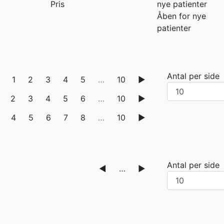
Pris
nye patienter
Åben for nye
patienter
Antal per side
1
2
3
4
5
…
10
▶
2
3
4
5
6
…
10
▶
4
5
6
7
8
…
10
▶
Antal per side
◀
…
▶