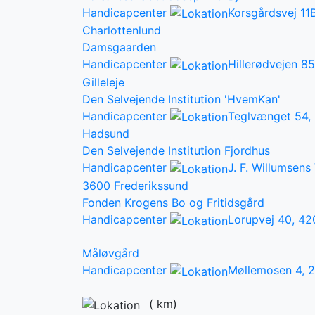
Handicapcenter
Korsgårdsvej 11
Charlottenlund
Damsgaarden
Handicapcenter
Hillerødvejen 8
Gilleleje
Den Selvejende Institution 'HvemKan'
Handicapcenter
Teglvænget 54,
Hadsund
Den Selvejende Institution Fjordhus
Handicapcenter
J. F. Willumsens 
3600 Frederikssund
Fonden Krogens Bo og Fritidsgård
Handicapcenter
Lorupvej 40, 42
Måløvgård
Handicapcenter
Møllemosen 4, 
(
km)