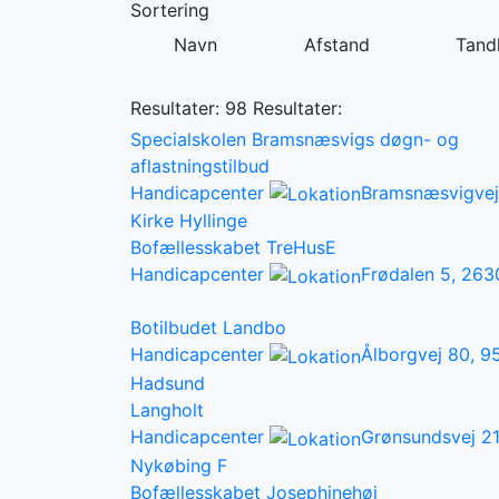
Sortering
Navn
Afstand
Tandl
Resultater: 98
Resultater:
Specialskolen Bramsnæsvigs døgn- og
aflastningstilbud
Handicapcenter
Bramsnæsvigvej
Kirke Hyllinge
Bofællesskabet TreHusE
Handicapcenter
Frødalen 5, 263
Botilbudet Landbo
Handicapcenter
Ålborgvej 80, 9
Hadsund
Langholt
Handicapcenter
Grønsundsvej 2
Nykøbing F
Bofællesskabet Josephinehøj