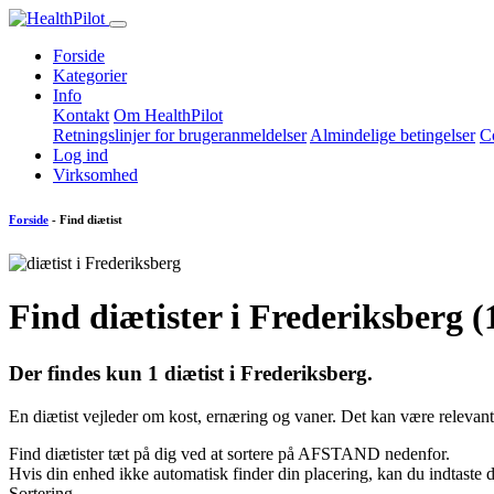
Forside
Kategorier
Info
Kontakt
Om HealthPilot
Retningslinjer for brugeranmeldelser
Almindelige betingelser
Co
Log ind
Virksomhed
Forside
- Find diætist
Find diætister i Frederiksberg 
Der findes kun
1
diætist i Frederiksberg.
En diætist vejleder om kost, ernæring og vaner. Det kan være relevant 
Find diætister tæt på dig ved at sortere på AFSTAND nedenfor.
Hvis din enhed ikke automatisk finder din placering, kan du indtast
Sortering