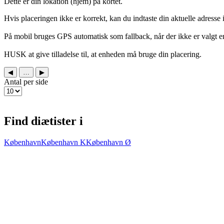
Dette er din lokation (hjem) på kortet.
Hvis placeringen ikke er korrekt, kan du indtaste din aktuelle adresse i
På mobil bruges GPS automatisk som fallback, når der ikke er valgt e
HUSK at give tilladelse til, at enheden må bruge din placering.
◀
…
▶
Antal per side
Find diætister i
København
København K
København Ø