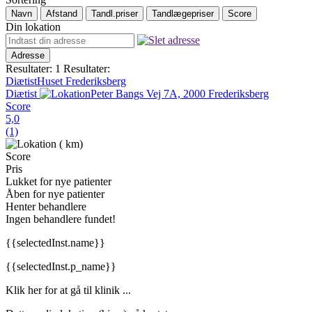
Navn
Afstand
Tandl.priser
Tandlægepriser
Score
Din lokation
Adresse
Resultater: 1
Resultater:
DiætistHuset Frederiksberg
Diætist
Peter Bangs Vej 7A, 2000 Frederiksberg
Score
5,0
(1)
(
km)
Score
Pris
Lukket for nye patienter
Åben for nye patienter
Henter behandlere
Ingen behandlere fundet!
{{selectedInst.name}}
{{selectedInst.p_name}}
Klik her for at gå til klinik ...