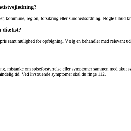
iætistvejledning?
ler, kommune, region, forsikring eller sundhedsordning. Nogle tilbud kr
 diætist?
og pris samt mulighed for opfølgning. Vælg en behandler med relevant u
ring, mistanke om spiseforstyrrelse eller symptomer sammen med akut s
indelig tid. Ved livstruende symptomer skal du ringe 112.