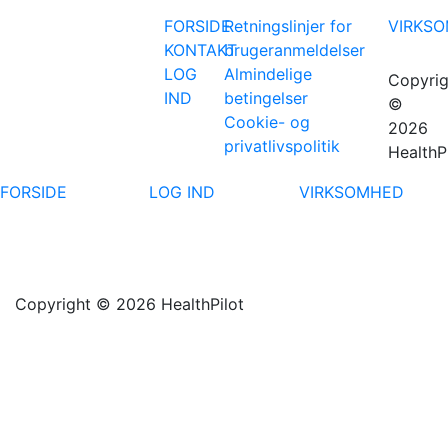
FORSIDE
Retningslinjer for
VIRKS
KONTAKT
brugeranmeldelser
LOG
Almindelige
Copyrig
IND
betingelser
©
Cookie- og
2026
privatlivspolitik
HealthP
FORSIDE
LOG IND
VIRKSOMHED
Copyright © 2026 HealthPilot