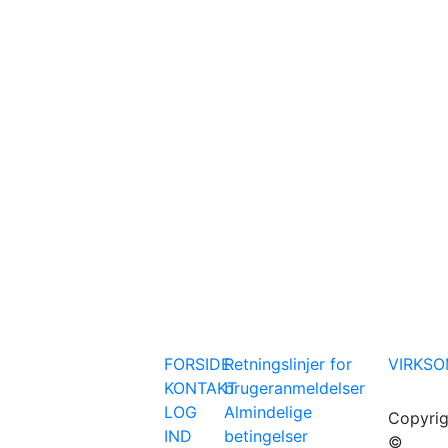
FORSIDE
Retningslinjer for
VIRKS
KONTAKT
brugeranmeldelser
LOG
Almindelige
Copyrig
IND
betingelser
©