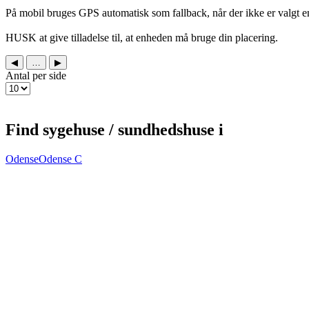
På mobil bruges GPS automatisk som fallback, når der ikke er valgt e
HUSK at give tilladelse til, at enheden må bruge din placering.
◀
…
▶
Antal per side
Find sygehuse / sundhedshuse i
Odense
Odense C