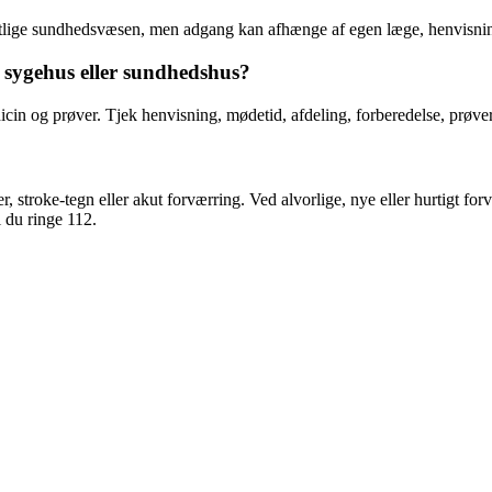
ntlige sundhedsvæsen, men adgang kan afhænge af egen læge, henvisning, 
 sygehus eller sundhedshus?
dicin og prøver. Tjek henvisning, mødetid, afdeling, forberedelse, prøv
r, stroke-tegn eller akut forværring. Ved alvorlige, nye eller hurtigt 
 du ringe 112.