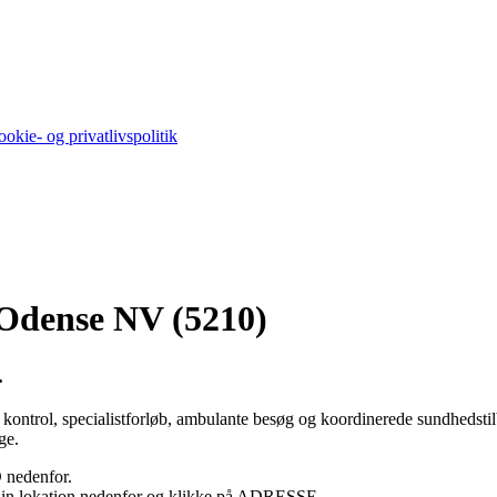
okie- og privatlivspolitik
 Odense NV (5210)
.
kontrol, specialistforløb, ambulante besøg og koordinerede sundhedsti
ge.
 nedenfor.
e din lokation nedenfor og klikke på ADRESSE.