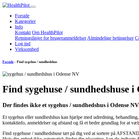
Forside
Kategorier
Info
Kontakt
Om HealthPilot
Retningslinjer for brugeranmeldelser
Almindelige betingelser
Co
Log ind
Virksomhed
Forside
- Find sygehus / sundhedshus
Find sygehuse / sundhedshuse i
Der findes
ikke
et sygehus / sundhedshus i Odense NV
Et sygehus eller sundhedshus kan hjælpe med udredning, behandling, 
kontaktinfo, anmeldelser og afstand og få et bedre grundlag for at væl
Find sygehuse / sundhedshuse tæt på dig ved at sortere på AFSTAND
Hvis din enhed ikke automatisk finder din placering, kan du indtast