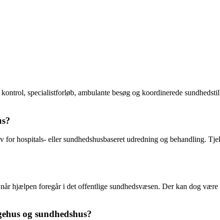
ontrol, specialistforløb, ambulante besøg og koordinerede sundhedstilbu
us?
ov for hospitals- eller sundhedshusbaseret udredning og behandling. Tje
r hjælpen foregår i det offentlige sundhedsvæsen. Der kan dog være bet
sygehus og sundhedshus?