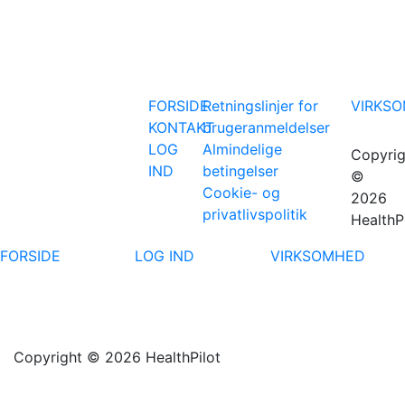
FORSIDE
Retningslinjer for
VIRKS
KONTAKT
brugeranmeldelser
LOG
Almindelige
Copyrig
IND
betingelser
©
Cookie- og
2026
privatlivspolitik
HealthP
FORSIDE
LOG IND
VIRKSOMHED
Copyright © 2026 HealthPilot