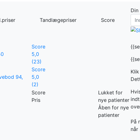
Din
.priser
Tandlægepriser
Score
Score
{{s
50
5,0
{{s
(23)
Score
Klik
vebod 94,
5,0
Dett
(2)
Hvi
Score
Lukket for
indt
Pris
nye patienter
ove
Åben for nye
patienter
På 
når 