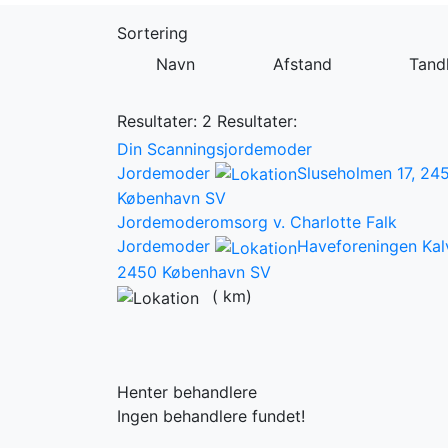
Sortering
Navn
Afstand
Tandl
Resultater: 2
Resultater:
Din Scanningsjordemoder
Jordemoder
Sluseholmen 17, 24
København SV
Jordemoderomsorg v. Charlotte Falk
Jordemoder
Haveforeningen Kal
2450 København SV
(
km)
Henter behandlere
Ingen behandlere fundet!