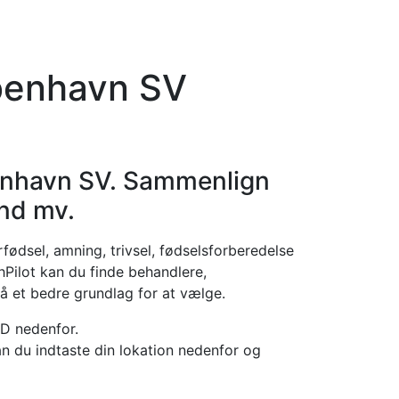
orier
Info
Log ind
Virksomhed
øbenhavn SV
enhavn SV. Sammenlign
and mv.
fødsel, amning, trivsel, fødselsforberedelse
hPilot kan du finde behandlere,
å et bedre grundlag for at vælge.
D nedenfor.
an du indtaste din lokation nedenfor og