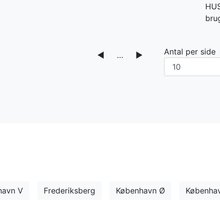
HUSK
bru
Antal per side
◀
…
▶
havn V
Frederiksberg
København Ø
Københa