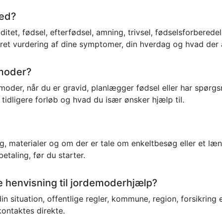
med?
tet, fødsel, efterfødsel, amning, trivsel, fødselsforberede
kret vurdering af dine symptomer, din hverdag og hvad der a
emoder?
moder, når du er gravid, planlægger fødsel eller har spørgs
tidligere forløb og hvad du især ønsker hjælp til.
ug, materialer og om der er tale om enkeltbesøg eller et læ
taling, før du starter.
ave henvisning til jordemoderhjælp?
 situation, offentlige regler, kommune, region, forsikring
kontaktes direkte.