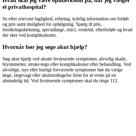
Hvad skal jeg være opmærksom på, når jeg vælger
et privathospital?
Se efter relevant faglighed, erfaring, tydelig information om forløb
og pris samt mulighed for opfølgning. Spørg til pris,
forsikringsdækning, speciallæge, risici, ventetid, efterforløb og hvad
der sker ved komplikationer.
Hvornår bør jeg søge akut hjælp?
Søg akut hjælp ved akutte livstruende symptomer, alvorlig skade,
brystsmerter, stroke-tegn eller komplikationer efter behandling. Ved
alvorlige, nye eller hurtigt forværrede symptomer bør du vælge
læge, lægevagt eller akutmodtagelse frem for at vente på en
almindelig tid. Ved livstruende symptomer skal du ringe 112.