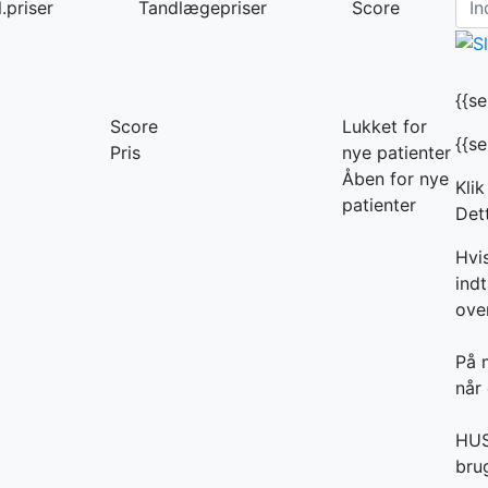
.priser
Tandlægepriser
Score
{{s
Score
Lukket for
{{s
Pris
nye patienter
Åben for nye
Klik
patienter
Dett
Hvi
indt
ove
På 
når 
HUSK
bru