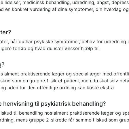
 lidelser, medicinsk behandling, udredning, angst, depress
ed en konkret vurdering af dine symptomer, din hverdag og 
ater?
ater, når du har psykiske symptomer, behov for udredning e
ligere forløb og hvad du især ønsker hjælp til.
g?
hos alment praktiserende læger og speciallæger med offen
lskud som en gruppe 1-sikret patient, men du skal selv beta
ling uden for den offentlige ordning kan koste ekstra.
ve henvisning til psykiatrisk behandling?
 tilskud til behandling hos alment praktiserende læger og spe
 ordning, mens gruppe 2-sikrede får samme tilskud som grup