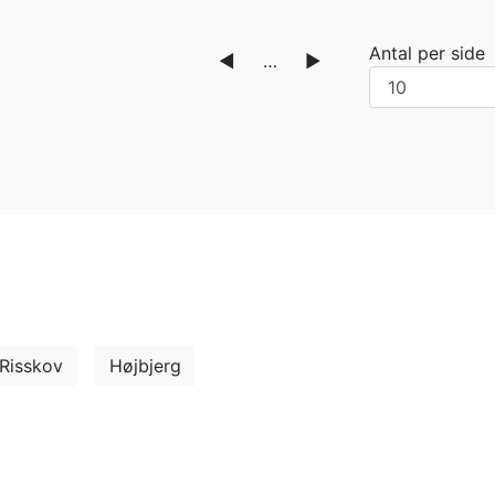
Antal per side
◀
…
▶
Risskov
Højbjerg