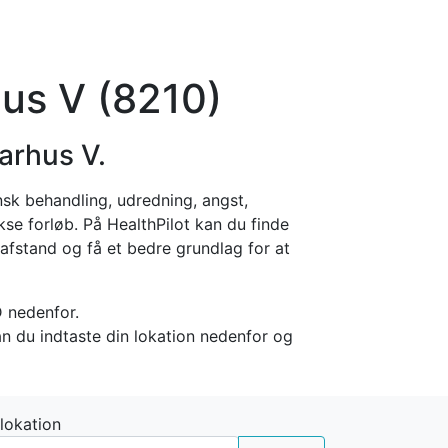
orier
Info
Log ind
Virksomhed
hus V (8210)
arhus V.
nsk behandling, udredning, angst,
se forløb. På HealthPilot kan du finde
afstand og få et bedre grundlag for at
 nedenfor.
an du indtaste din lokation nedenfor og
 lokation