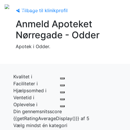
◀ Tilbage til klinikprofil
Anmeld Apoteket
Nørregade - Odder
Apotek i Odder.
Kvalitet
i
Faciliteter
i
Hjælpsomhed
i
Ventetid
i
Oplevelse
i
Din gennemsnitsscore
{{getRatingAverageDisplay()}} af 5
Vælg mindst én kategori