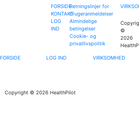
FORSIDE
Retningslinjer for
VIRKS
KONTAKT
brugeranmeldelser
LOG
Almindelige
Copyrig
IND
betingelser
©
Cookie- og
2026
privatlivspolitik
HealthP
FORSIDE
LOG IND
VIRKSOMHED
Copyright © 2026 HealthPilot