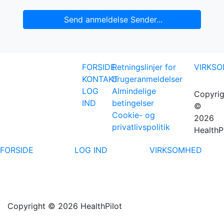
Send anmeldelse
Sender...
FORSIDE
Retningslinjer for
VIRKS
KONTAKT
brugeranmeldelser
LOG
Almindelige
Copyrig
IND
betingelser
©
Cookie- og
2026
privatlivspolitik
HealthP
FORSIDE
LOG IND
VIRKSOMHED
Copyright © 2026 HealthPilot