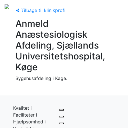
◀ Tilbage til klinikprofil
Anmeld
Anæstesiologisk
Afdeling, Sjællands
Universitetshospital,
Køge
Sygehusafdeling i Køge.
Kvalitet
i
Faciliteter
i
Hjælpsomhed
i