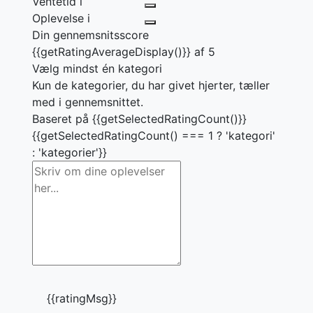
Ventetid
i
Oplevelse
i
Din gennemsnitsscore
{{getRatingAverageDisplay()}} af 5
Vælg mindst én kategori
Kun de kategorier, du har givet hjerter, tæller
med i gennemsnittet.
Baseret på {{getSelectedRatingCount()}}
{{getSelectedRatingCount() === 1 ? 'kategori'
: 'kategorier'}}
{{ratingMsg}}