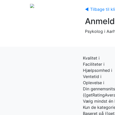
◀ Tilbage til kl
Anmeld
Psykolog i Aar
Kvalitet
i
Faciliteter
i
Hjælpsomhed
i
Ventetid
i
Oplevelse
i
Din gennemsnit
{{getRatingAvera
Vælg mindst én 
Kun de kategorie
Baseret på {{get