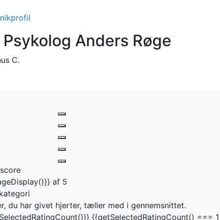
Forside
Kateg
inikprofil
 Psykolog Anders Røge
hus C.
sscore
geDisplay()}} af 5
kategori
r, du har givet hjerter, tæller med i gennemsnittet.
SelectedRatingCount()}} {{getSelectedRatingCount() === 1 ?