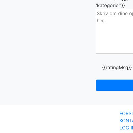
'kategorier'}}
{{ratingMsg}}
FORS
KONT
LOG 