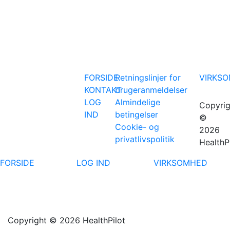
FORSIDE
Retningslinjer for
VIRKS
KONTAKT
brugeranmeldelser
LOG
Almindelige
Copyrig
IND
betingelser
©
Cookie- og
2026
privatlivspolitik
HealthP
FORSIDE
LOG IND
VIRKSOMHED
Copyright © 2026 HealthPilot