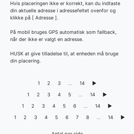
Hvis placeringen ikke er korrekt, kan du indtaste
din aktuelle adresse i adressefeltet ovenfor og
klikke på [
Adresse ].
På mobil bruges GPS automatisk som fallback,
når der ikke er valgt en adresse.
HUSK at give tilladelse til, at enheden må bruge
din placering.
1
2
3
…
14
▶
1
2
3
4
5
…
14
▶
1
2
3
4
5
6
…
14
▶
1
2
3
4
5
6
7
8
…
14
▶
Antal per side