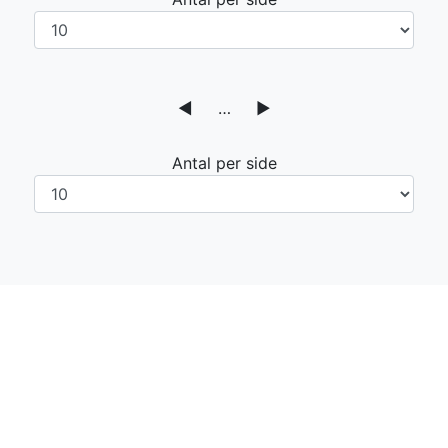
◀
…
▶
Antal per side