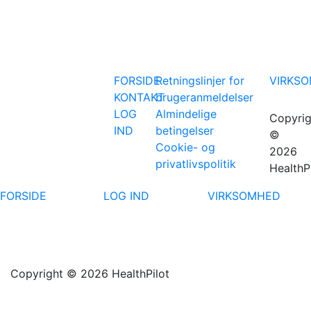
FORSIDE
Retningslinjer for
VIRKS
KONTAKT
brugeranmeldelser
LOG
Almindelige
Copyrig
IND
betingelser
©
Cookie- og
2026
privatlivspolitik
HealthP
FORSIDE
LOG IND
VIRKSOMHED
Copyright © 2026 HealthPilot