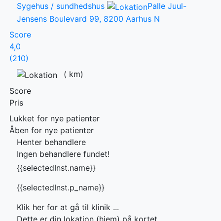
Sygehus / sundhedshus
Palle Juul-
Jensens Boulevard 99, 8200 Aarhus N
Score
4,0
(210)
(
km)
Score
Pris
Lukket for nye patienter
Åben for nye patienter
Henter behandlere
Ingen behandlere fundet!
{{selectedInst.name}}
{{selectedInst.p_name}}
Klik her for at gå til klinik ...
Dette er din lokation (hjem) på kortet.