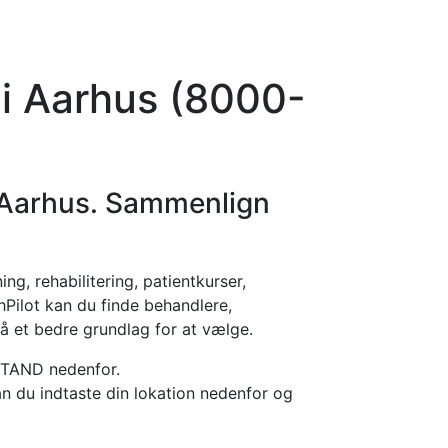
orier
Info
Log ind
Virksomhed
i Aarhus (8000-
 Aarhus. Sammenlign
g, rehabilitering, patientkurser,
hPilot kan du finde behandlere,
å et bedre grundlag for at vælge.
STAND nedenfor.
an du indtaste din lokation nedenfor og