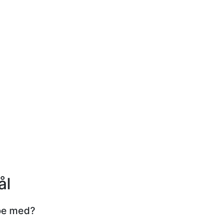
ål
pe med?