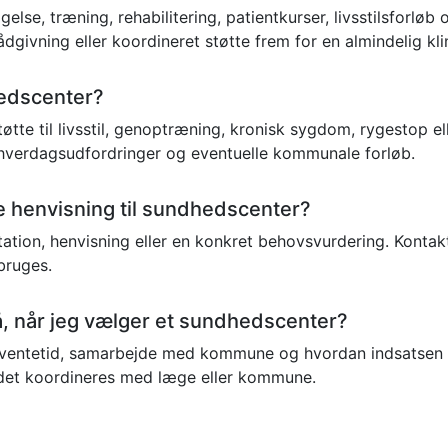
se, træning, rehabilitering, patientkurser, livsstilsforlø
dgivning eller koordineret støtte frem for en almindelig klin
hedscenter?
tte til livsstil, genoptræning, kronisk sygdom, rygestop el
, hverdagsudfordringer og eventuelle kommunale forløb.
ave henvisning til sundhedscenter?
tion, henvisning eller en konkret behovsvurdering. Kontakt
bruges.
 når jeg vælger et sundhedscenter?
entetid, samarbejde med kommune og hvordan indsatsen fø
ddet koordineres med læge eller kommune.