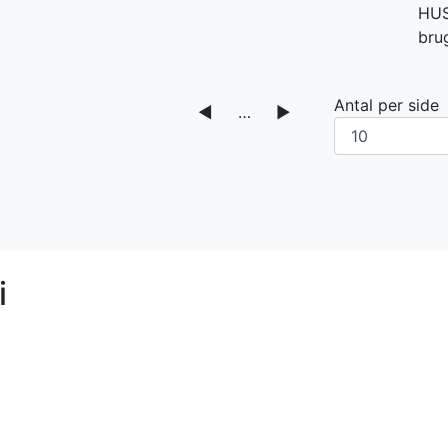
HUSK
bru
Antal per side
◀
…
▶
i