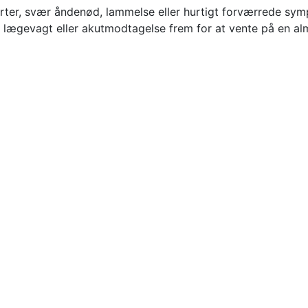
er, svær åndenød, lammelse eller hurtigt forværrede sympto
ægevagt eller akutmodtagelse frem for at vente på en alm