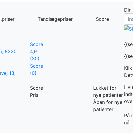
Din
.priser
Tandlægepriser
Score
Score
{{s
5, 8230
4,9
{{s
(30)
Score
Klik
vej 13,
(0)
Dett
Hvi
Score
Lukket for
indt
Pris
nye patienter
ove
Åben for nye
patienter
På 
når 