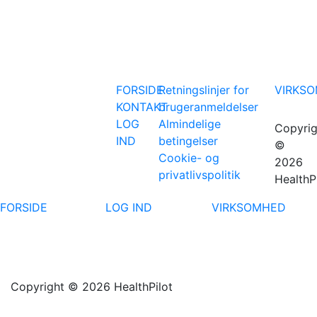
FORSIDE
Retningslinjer for
VIRKS
KONTAKT
brugeranmeldelser
LOG
Almindelige
Copyrig
IND
betingelser
©
Cookie- og
2026
privatlivspolitik
HealthP
FORSIDE
LOG IND
VIRKSOMHED
Copyright © 2026 HealthPilot